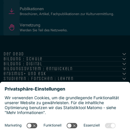
Publikationen
Broschüren, Artikel, Fachpublikationen zur Kulturvermittlung.
Vernetzung
Werden Sie Teil des Netzwerks.
der oead
bildung : schule
bildung : digital
bildungssystem : entwickeln
erasmus+ und esk
studieren : forschen : lehren
hochschule : strategie : international