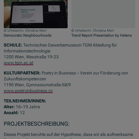
© Urheber/in: Christina Merl
© Urheber/in: Christina Merl
Democratic Neighbourhoods
Trend Report Presentation by Helena
Zum Beginn des Sliders springen
SCHULE:
Technisches Gewerbemuseum TGM Abteilung für
Informationstechnologie
1200 Wien, Wexstraße 19-23
www.tgm.ac.at
KULTURPARTNER:
Poetry in Business – Verein zur Förderung von
Zukunftskompetenzen
1190 Wien, Gymnasiumstraße 68/9
www.poetryinbusiness.cc
TEILNEHMER/INNEN:
Alter:
16–19 Jahre
Anzahl:
12
PROJEKTBESCHREIBUNG:
Dieses Projekt beruhte auf der Hypothese, dass wir als aufmerksame