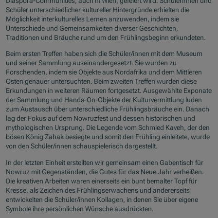
Diaspora-Communities, auch in Wien, gefeiert wird. Schülerinnen und
Schüler unterschiedlicher kultureller Hintergründe erhielten die
Möglichkeit interkulturelles Lernen anzuwenden, indem sie
Unterschiede und Gemeinsamkeiten diverser Geschichten,
Traditionen und Bräuche rund um den Frühlingsbeginn erkundeten.
Beim ersten Treffen haben sich die Schüler/innen mit dem Museum
und seiner Sammlung auseinandergesetzt. Sie wurden zu
Forschenden, indem sie Objekte aus Nordafrika und dem Mittleren
Osten genauer untersuchten. Beim zweiten Treffen wurden diese
Erkundungen in weiteren Räumen fortgesetzt. Ausgewählte Exponate
der Sammlung und Hands-On-Objekte der Kulturvermittlung luden
zum Austausch über unterschiedliche Frühlingsbräuche ein. Danach
lag der Fokus auf dem Nowruzfest und dessen historischen und
mythologischen Ursprung. Die Legende vom Schmied Kaveh, der den
bösen König Zahak besiegte und somit den Frühling einleitete, wurde
von den Schüler/innen schauspielerisch dargestellt.
In der letzten Einheit erstellten wir gemeinsam einen Gabentisch für
Nowruz mit Gegenständen, die Gutes für das Neue Jahr verheißen.
Die kreativen Arbeiten waren einerseits ein bunt bemalter Topf für
Kresse, als Zeichen des Frühlingserwachens und andererseits
entwickelten die Schüler/innen Kollagen, in denen Sie über eigene
Symbole ihre persönlichen Wünsche ausdrückten.