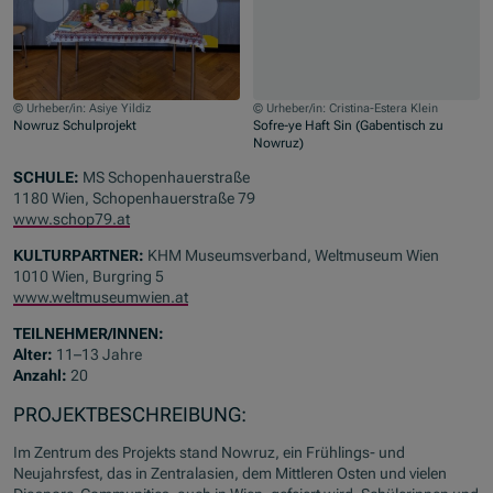
© Urheber/in: Asiye Yildiz
© Urheber/in: Cristina-Estera Klein
Nowruz Schulprojekt
Sofre-ye Haft Sin (Gabentisch zu
Nowruz)
Zum Beginn des Sliders springen
SCHULE:
MS Schopenhauerstraße
1180 Wien, Schopenhauerstraße 79
www.schop79.at
KULTURPARTNER:
KHM Museumsverband, Weltmuseum Wien
1010 Wien, Burgring 5
www.weltmuseumwien.at
TEILNEHMER/INNEN:
Alter:
11–13 Jahre
Anzahl:
20
PROJEKTBESCHREIBUNG:
Im Zentrum des Projekts stand Nowruz, ein Frühlings- und
Neujahrsfest, das in Zentralasien, dem Mittleren Osten und vielen