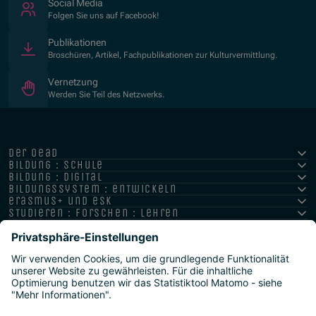
(Öffnet in neuem Fenster)
Social Media
Folgen Sie uns auf Facebook!
Publikationen
Broschüren, Artikel, Fachpublikationen zur Kulturvermittlung.
Vernetzung
Werden Sie Teil des Netzwerks.
der oead
bildung : schule
bildung : digital
bildungssystem : entwickeln
erasmus+ und esk
studieren : forschen : lehren
hochschule : strategie : international