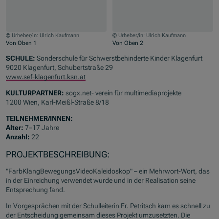
© Urheber/in: Ulrich Kaufmann
© Urheber/in: Ulrich Kaufmann
Von Oben 1
Von Oben 2
Zum Beginn des Sliders springen
SCHULE:
Sonderschule für Schwerstbehinderte Kinder Klagenfurt
9020 Klagenfurt, Schubertstraße 29
www.sef-klagenfurt.ksn.at
KULTURPARTNER:
sogx.net- verein für multimediaprojekte
1200 Wien, Karl-Meißl-Straße 8/18
TEILNEHMER/INNEN:
Alter:
7–17 Jahre
Anzahl:
22
PROJEKTBESCHREIBUNG:
"FarbKlangBewegungsVideoKaleidoskop" – ein Mehrwort-Wort, das
in der Einreichung verwendet wurde und in der Realisation seine
Entsprechung fand.
In Vorgesprächen mit der Schulleiterin Fr. Petritsch kam es schnell zu
der Entscheidung gemeinsam dieses Projekt umzusetzten. Die