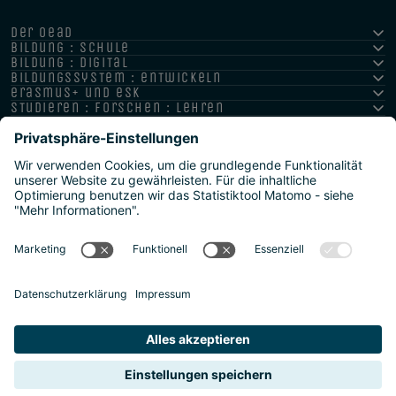
der oead
bildung : schule
bildung : digital
bildungssystem : entwickeln
erasmus+ und esk
studieren : forschen : lehren
hochschule : strategie : international
Impressum
Datenschutz
Barrierefreiheitserklärung
Meldestelle/Hinweisgeber
Safeguarding Policy
Sitemap