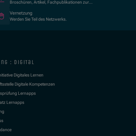
Broschüren, Artikel, Fachpublikationen zur
Kulturvermittlung.
Vernetzung
Werden Sie Teil des Netzwerks.
ng : digital
itiative Digitales Lernen
tsstelle Digitale Kompetenzen
tsprüfung Lernapps
atz Lernapps
ing
ss
idance