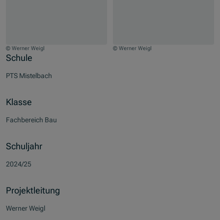
© Werner Weigl
© Werner Weigl
Zum Beginn des Sliders springen
Schule
PTS Mistelbach
Klasse
Fachbereich Bau
Schuljahr
2024/25
Projektleitung
Werner Weigl