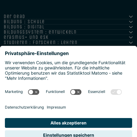
der oead
bildung : schule
bildung : digital
bildungssystem : entwickeln
erasmus+ und esk
studieren : forschen : lehren
hochschule : strategie : international
Impressum
Datenschutz
Barrierefreiheitserklärung
Meldestelle/Hinweisgeber
Safeguarding Policy
Sitemap