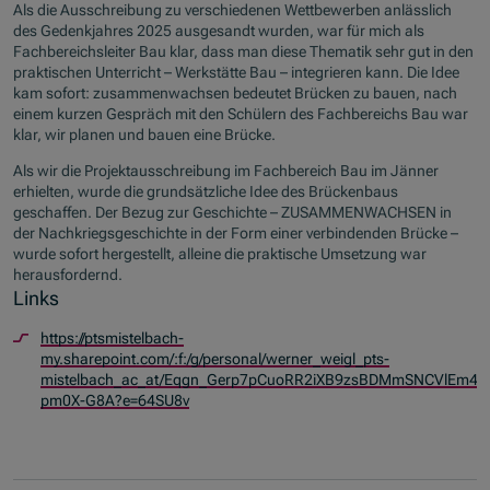
Als die Ausschreibung zu verschiedenen Wettbewerben anlässlich
des Gedenkjahres 2025 ausgesandt wurden, war für mich als
Fachbereichsleiter Bau klar, dass man diese Thematik sehr gut in den
praktischen Unterricht – Werkstätte Bau – integrieren kann. Die Idee
kam sofort: zusammenwachsen bedeutet Brücken zu bauen, nach
einem kurzen Gespräch mit den Schülern des Fachbereichs Bau war
klar, wir planen und bauen eine Brücke.
Als wir die Projektausschreibung im Fachbereich Bau im Jänner
erhielten, wurde die grundsätzliche Idee des Brückenbaus
geschaffen. Der Bezug zur Geschichte – ZUSAMMENWACHSEN in
der Nachkriegsgeschichte in der Form einer verbindenden Brücke –
wurde sofort hergestellt, alleine die praktische Umsetzung war
herausfordernd.
Links
https://ptsmistelbach-
my.sharepoint.com/:f:/g/personal/werner_weigl_pts-
mistelbach_ac_at/Eqgn_Gerp7pCuoRR2iXB9zsBDMmSNCVlEm4N
pm0X-G8A?e=64SU8v