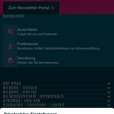
Zum Newsletter-Portal
quicklinks
(Öffnet in neuem Fenster)
Social Media
Folgen Sie uns auf Facebook!
Publikationen
Broschüren, Artikel, Fachpublikationen zur Kulturvermittlung.
Vernetzung
Werden Sie Teil des Netzwerks.
der oead
bildung : schule
bildung : digital
bildungssystem : entwickeln
erasmus+ und esk
studieren : forschen : lehren
hochschule : strategie : international