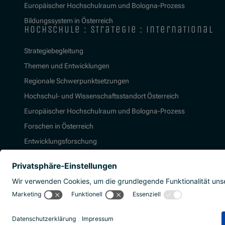
Europäischer Hochschulraum und Bologna-Prozess
Bildungssystem in Österreich
hochschule : strategie : international
Strategiebegleitung
Themen und Entwicklungen
Regionale Schwerpunktsetzungen
Hochschul- und Wissenschaftsstandort Österreich
Europäischer Hochschulraum und Bologna-Prozess
Forschen in Österreich
Entwicklungsforschung
2026 | Agentur für Bildung und Internation