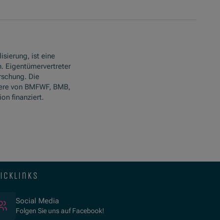
isierung, ist eine
. Eigentümervertreter
rschung. Die
ere von BMFWF, BMB,
n finanziert.
icklinks
(Öffnet in neuem Fenster)
Social Media
Folgen Sie uns auf Facebook!