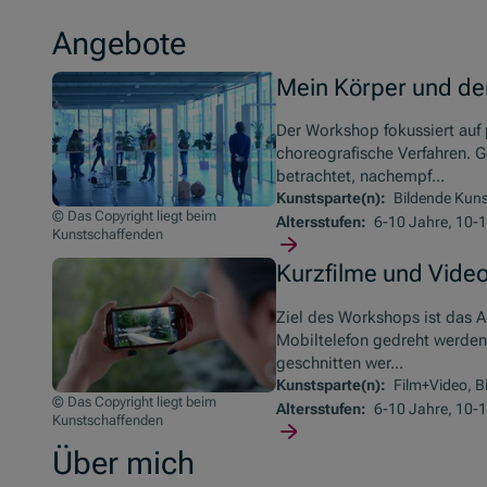
Angebote
Mein Körper und de
Der Workshop fokussiert auf 
choreografische Verfahren. 
betrachtet, nachempf...
Kunstsparte(n):
Bildende Kunst
© Das Copyright liegt beim
Altersstufen:
6-10 Jahre, 10-1
Kunstschaffenden
Kurzfilme und Video
Ziel des Workshops ist das A
Mobiltelefon gedreht werde
geschnitten wer...
Kunstsparte(n):
Film+Video, B
© Das Copyright liegt beim
Altersstufen:
6-10 Jahre, 10-1
Kunstschaffenden
Über mich