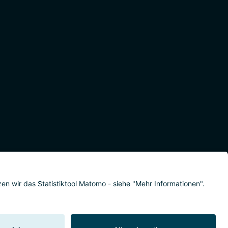
eitserklärung
Meldestelle/Hinweisgeber
Safeguarding Policy
Sitemap