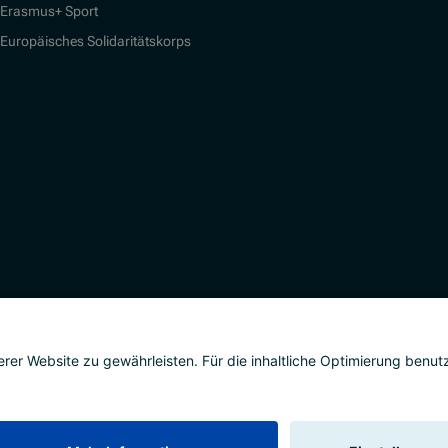
Erasmus+ Sport
Europäisches Solidaritätskorps
alisierung
Impressum
Datenschutz
Barrierefreih