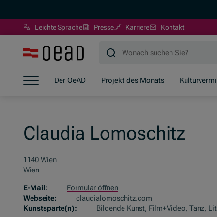
(Öffnet in neuem Fenst
Leichte Sprache
Presse
Karriere
Kontakt
Zum Hauptinhalt springen
Zum Footer springen
Zum Ende der Navigation springen
Der OeAD
Projekt des Monats
Kulturvermi
Zum Beginn der Navigation springen
Claudia Lomoschitz
1140 Wien
Wien
E-Mail:
Formular öffnen
Webseite:
claudialomoschitz.com
Kunstsparte(n):
Bildende Kunst, Film+Video, Tanz, Lit