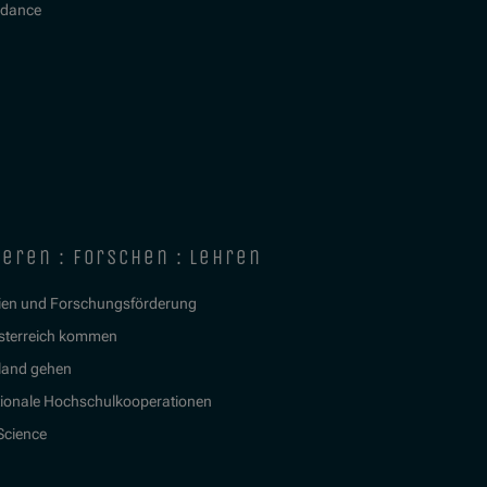
idance
ieren : forschen : lehren
ien und Forschungsförderung
sterreich kommen
land gehen
tionale Hochschulkooperationen
 Science