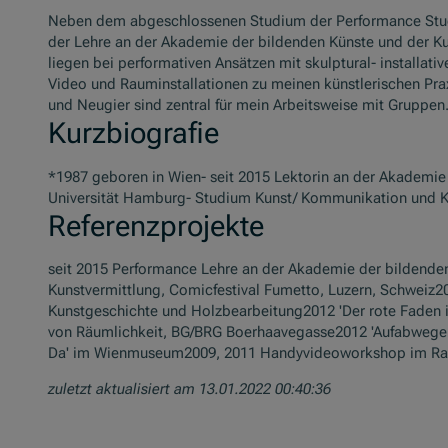
Neben dem abgeschlossenen Studium der Performance Studi
der Lehre an der Akademie der bildenden Künste und der 
liegen bei performativen Ansätzen mit skulptural- installa
Video und Rauminstallationen zu meinen künstlerischen Pra
und Neugier sind zentral für mein Arbeitsweise mit Gruppen
Kurzbiografie
*1987 geboren in Wien- seit 2015 Lektorin an der Akademi
Universität Hamburg- Studium Kunst/ Kommunikation und Ko
Referenzprojekte
seit 2015 Performance Lehre an der Akademie der bildend
Kunstvermittlung, Comicfestival Fumetto, Luzern, Schweiz2
Kunstgeschichte und Holzbearbeitung2012 'Der rote Faden i
von Räumlichkeit, BG/BRG Boerhaavegasse2012 'Aufabwegen'
Da' im Wienmuseum2009, 2011 Handyvideoworkshop im Rah
zuletzt aktualisiert am 13.01.2022 00:40:36