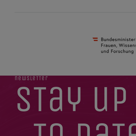
newsletter
stay up
to dat