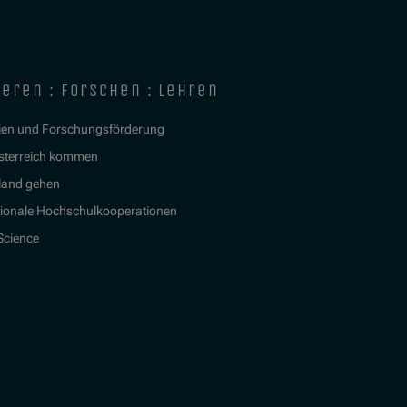
ieren : forschen : lehren
ien und Forschungsförderung
sterreich kommen
land gehen
tionale Hochschulkooperationen
 Science