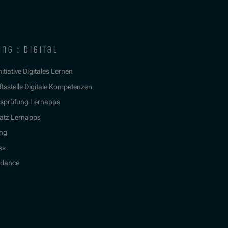
ng : digital
itiative Digitales Lernen
tsstelle Digitale Kompetenzen
tsprüfung Lernapps
atz Lernapps
ing
ss
idance