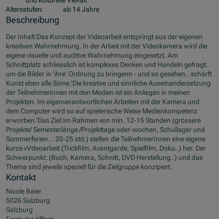
und kulturelle Vielfalt
Altersstufen:
ab 14 Jahre
Beschreibung
Der Inhalt:Das Konzept der Videoarbeit entspringt aus der eigenen
kreativen Wahrnehmung. In der Arbeit mit der Videokamera wird die
eigene visuelle und auditive Wahrnehmung eingesetzt. Am
Schnittplatz schliesslich ist komplexes Denken und Handeln gefragt,
um die Bilder in 'ihre' Ordnung zu bringenn - und so gesehen.. schärft
Kunst eben alle Sinne.'Die kreative und sinnliche Auseinandersetzung
der TeilnehmerInnen mit den Medien ist ein Anliegen in meinen
Projekten. Im eigenverantwortlichen Arbeiten mit der Kamera und
dem Computer wird so auf spielerische Weise Medienkompetenz
erworben.'Das Ziel:Im Rahmen von min. 12-15 Stunden (grössere
Projekte/ Semesterlänge /Projekttage oder-wochen, Schullager und
Sommerferien… 20-25 std.) stellen die TeilnehmerInnen eine eigene
kurze vVdeoarbeit (Trickfilm, Avantgarde, Spielfilm, Doku..) her. Der
Schwerpunkt: (Buch, Kamera, Schnitt, DVD Herstellung..) und das
Thema sind jeweils speziell für die Zielgruppe konzipiert.
Kontakt
Nicole Baïer
5026 Salzburg
Salzburg