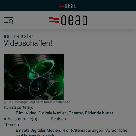
Zur OeAD Startseite
Zum Hauptinhalt springen
Zum Footer springen
Zum Ende der Navigation springen
Zum Beginn der Navigation springen
nicole baïer
Videoschaffen!
© Das Copyright liegt beim Kunstschaffenden
Kunstsparte(n):
Film+Video, Digitale Medien, Theater, Bildende Kunst
Arbeitssprache(n):
Deutsch
Themen:
Einsatz Digitaler Medien, Nicht-/Behinderungen, Sprachliche