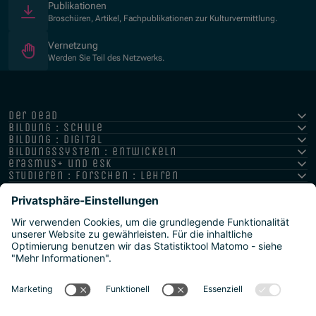
Publikationen
Broschüren, Artikel, Fachpublikationen zur Kulturvermittlung.
Vernetzung
Werden Sie Teil des Netzwerks.
der oead
bildung : schule
bildung : digital
bildungssystem : entwickeln
erasmus+ und esk
studieren : forschen : lehren
hochschule : strategie : international
Impressum