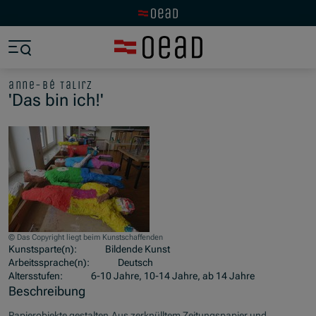
Zur OeAD Startseite
Zum Hauptinhalt springen
Zum Footer springen
Zum Ende der Navigation springen
Zum Beginn der Navigation springen
anne-bé talirz
'Das bin ich!'
© Das Copyright liegt beim Kunstschaffenden
Kunstsparte(n):
Bildende Kunst
Arbeitssprache(n):
Deutsch
Altersstufen:
6-10 Jahre, 10-14 Jahre, ab 14 Jahre
Beschreibung
Papierobjekte gestalten.Aus zerknülltem Zeitungspapier und