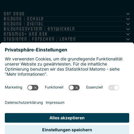
der oead
bildung : schule
bildung : digital
bildungssystem : entwickeln
erasmus+ und esk
studieren : forschen : lehren
hochschule : strategie : international
Impressum
Datenschutz
Barrierefreiheitserklärung
Meldestelle/Hinweisgeber
Safeguarding Policy
Sitemap