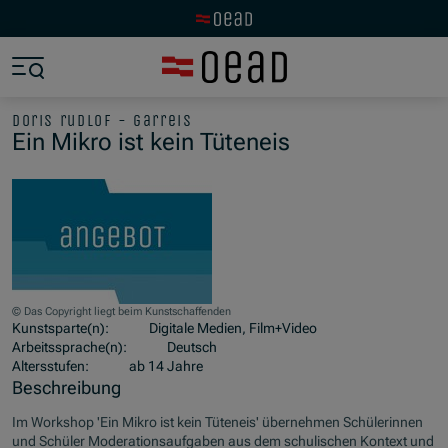
Zur OeAD Startseite
Zum Hauptinhalt springen
Zum Footer springen
Zum Ende der Navigation springen
Zum Beginn der Navigation springen
doris rudlof - garreis
Ein Mikro ist kein Tüteneis
© Das Copyright liegt beim Kunstschaffenden
Kunstsparte(n):
Digitale Medien, Film+Video
Arbeitssprache(n):
Deutsch
Altersstufen:
ab 14 Jahre
Beschreibung
Im Workshop 'Ein Mikro ist kein Tüteneis' übernehmen Schülerinnen
und Schüler Moderationsaufgaben aus dem schulischen Kontext und