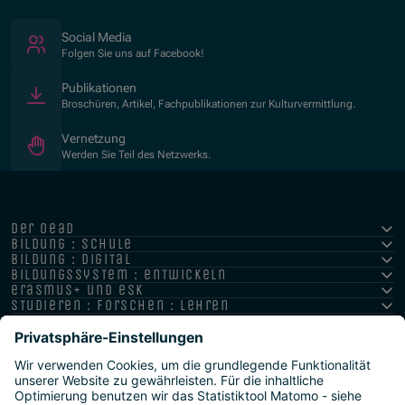
(Öffnet in neuem Fenster)
Social Media
Folgen Sie uns auf Facebook!
Publikationen
Broschüren, Artikel, Fachpublikationen zur Kulturvermittlung.
Vernetzung
Werden Sie Teil des Netzwerks.
der oead
bildung : schule
bildung : digital
bildungssystem : entwickeln
erasmus+ und esk
studieren : forschen : lehren
hochschule : strategie : international