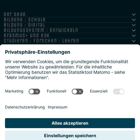
der oead
bildung : schule
bildung : digital
bildungssystem : entwickeln
erasmus+ und esk
studieren : forschen : lehren
hochschule : strategie : international
Impressum
Datenschutz
Barrierefreiheitserklärung
Meldestelle/Hinweisgeber
Safeguarding Policy
Sitemap