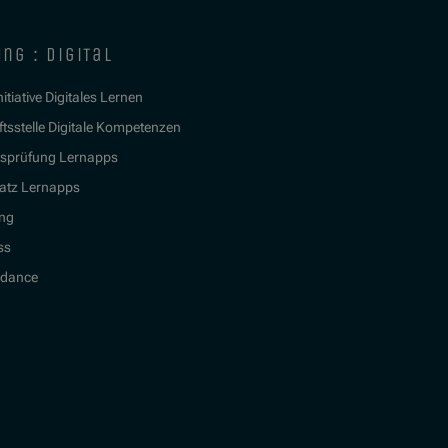
ng : digital
itiative Digitales Lernen
tsstelle Digitale Kompetenzen
tsprüfung Lernapps
atz Lernapps
ing
ss
idance