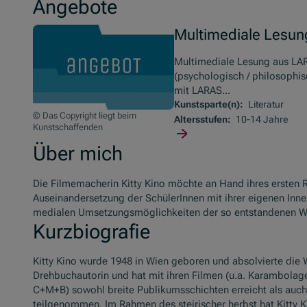
Angebote
Multimediale Lesu
Multimediale Lesung aus LAR
(psychologisch / philosophis
mit LARAS...
Kunstsparte(n):
Literatur
© Das Copyright liegt beim
Altersstufen:
10-14 Jahre
Kunstschaffenden
Über mich
Die Filmemacherin Kitty Kino möchte an Hand ihres ersten
Auseinandersetzung der SchülerInnen mit ihrer eigenen Inn
medialen Umsetzungsmöglichkeiten der so entstandenen W
Kurzbiografie
Kitty Kino wurde 1948 in Wien geboren und absolvierte die W
Drehbuchautorin und hat mit ihren Filmen (u.a. Karambolag
C+M+B) sowohl breite Publikumsschichten erreicht als auch a
teilgenommen. Im Rahmen des steirischer herbst hat Kitty