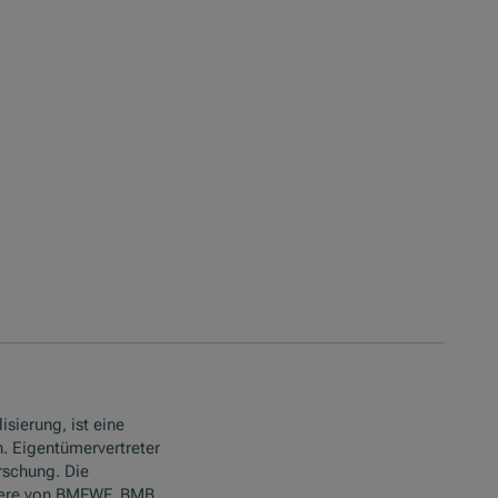
isierung, ist eine
. Eigentümervertreter
rschung. Die
ere von BMFWF, BMB,