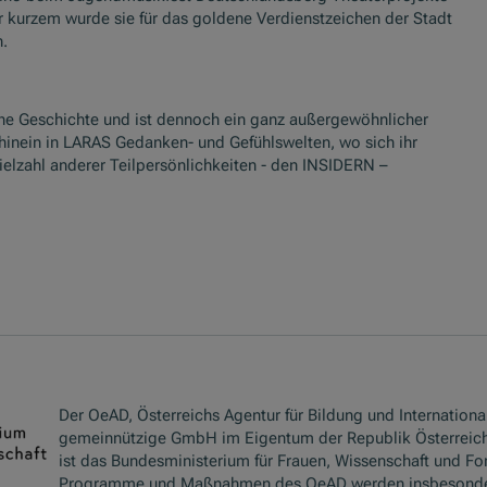
r kurzem wurde sie für das goldene Verdienstzeichen der Stadt
n.
che Geschichte und ist dennoch ein ganz außergewöhnlicher
 hinein in LARAS Gedanken- und Gefühlswelten, wo sich ihr
elzahl anderer Teilpersönlichkeiten - den INSIDERN –
Der OeAD, Österreichs Agentur für Bildung und International
gemeinnützige GmbH im Eigentum der Republik Österreich
ist das Bundesministerium für Frauen, Wissenschaft und Fo
Programme und Maßnahmen des OeAD werden insbesond