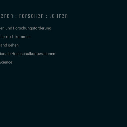
ieren : forschen : lehren
ien und Forschungsförderung
sterreich kommen
land gehen
tionale Hochschulkooperationen
 Science