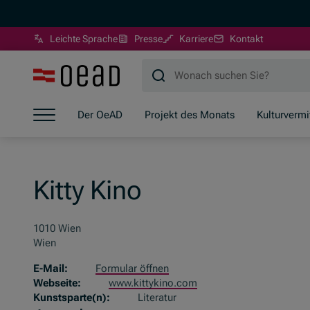
(Öffnet in neuem Fenst
Leichte Sprache
Presse
Karriere
Kontakt
Zum Hauptinhalt springen
Zum Footer springen
Zum Ende der Navigation springen
Der OeAD
Projekt des Monats
Kulturvermi
Zum Beginn der Navigation springen
Kitty Kino
1010 Wien
Wien
E-Mail:
Formular öffnen
Webseite:
www.kittykino.com
Kunstsparte(n):
Literatur