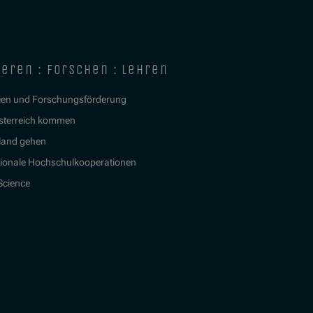
ieren : forschen : lehren
ien und Forschungsförderung
sterreich kommen
land gehen
tionale Hochschulkooperationen
 Science