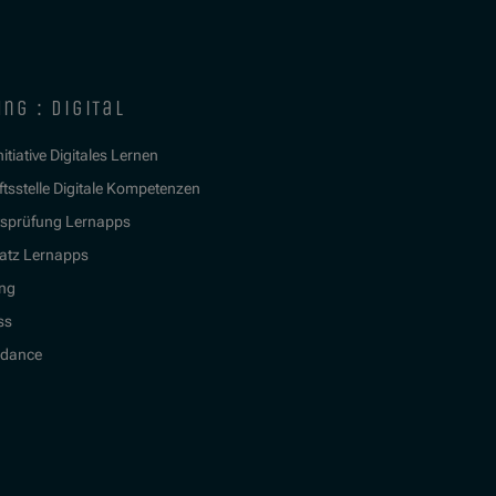
ng : digital
itiative Digitales Lernen
tsstelle Digitale Kompetenzen
tsprüfung Lernapps
atz Lernapps
ing
ss
idance