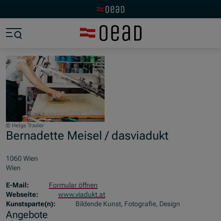
Zur OeAD Startseite
Zum Hauptinhalt springen
Zum Footer springen
Zum Ende der Navigation springen
Zum Beginn der Navigation springen
© Helga Traxler
Bernadette Meisel / dasviadukt
1060 Wien
Wien
E-Mail:
Formular öffnen
Webseite:
www.viadukt.at
Kunstsparte(n):
Bildende Kunst, Fotografie, Design
Angebote