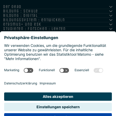
der oead
bildung : schule
bildung : digital
bildungssystem : entwickeln
erasmus+ und esk
studieren : forschen : lehren
hochschule : strategie : international
Impressum
Datenschutz
Barrierefreiheitserklärung
Meldestelle/Hinweisgeber
Safeguarding Policy
Sitemap