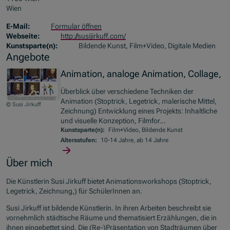
Wien
E-Mail:
Formular öffnen
Webseite:
http://susijirkuff.com/
Kunstsparte(n):
Bildende Kunst, Film+Video, Digitale Medien
Angebote
Animation, analoge Animation, Collage,
Überblick über verschiedene Techniken der
Animation (Stoptrick, Legetrick, malerische Mittel,
© Susi Jirkuff
Zeichnung) Entwicklung eines Projekts: Inhaltliche
und visuelle Konzeption, Filmfor...
Kunstsparte(n):
Film+Video, Bildende Kunst
Altersstufen:
10-14 Jahre, ab 14 Jahre
Über mich
Die Künstlerin Susi Jirkuff bietet Animationsworkshops (Stoptrick,
Legetrick, Zeichnung,) für SchülerInnen an.
Susi Jirkuff ist bildende Künstlerin. In ihren Arbeiten beschreibt sie
vornehmlich städtische Räume und thematisiert Erzählungen, die in
ihnen eingebettet sind. Die (Re-)Präsentation von Stadträumen über