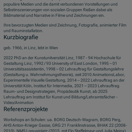
populäre Medien und die damit verbundenen Vorstellungen und
Selbstinszenierungen von sozialen Gruppen fließen dabei als
Bildmaterial und Narrative in Filme und Zeichnungen ein.
Ihre bevorzugten Medien sind Zeichnung, Fotografie, animierter Film
und Rauminstallation.
Kurzbiografie
geb. 1966, in Linz, lebt in Wien
2022 PhD an der Kunstunitversität Linz, 1987 - 94 Hochschule für
Gestaltung Linz, 1992 / 93 University of East London, 1995 – 01
Universitätsassistentin, 1998 – 02 Lehrauftrag für Gestaltungslehre
(Gestaltung u. Wahrnehmungstheorie), seit 2010 AnimationsLabor,
Experimentelle Visuelle Gestaltung, 2014 – 2022 Lehrauftrag an der
Universität Köln, Institut für Intermedia, 2021 – 2023 Lehrauftrag
Raum- und Designstrategien, Propädeutik Kunst, ab 2025
Lehrauftrag am Institut für Kunst und Bildung/Lehramtsfächer -
Video/Animation
Referenzprojekte
Workshops an Schulen: ua. BORG Deutsch-Wagram, BORG Perg,
AHS Anton-Krieger Gasse, GRG 21 Franklinstrasse, BHAK 22 (2008-
2010), NMS Loquaiplatz (2015, mit Flo Staffelmayr und Julia Meinx)