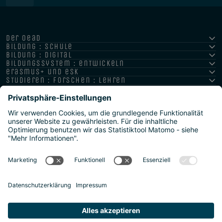
der oead
bildung : schule
bildung : digital
bildungssystem : entwickeln
erasmus+ und esk
studieren : forschen : lehren
hochschule : strategie : international
Impressum
Datenschutz
Barrierefreiheitserklärung
Meldestelle/Hinweisgeber
Safeguarding Policy
Sitemap