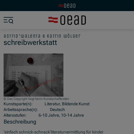
Zur OeAD Startseite
Zum Hauptinhalt springen
Zum Footer springen
Zum Ende der Navigation springen
Zum Beginn der Navigation springen
astrid*walenta & katrin wölger
schreibwerkstatt
© Das Copyright liegt beim Kunstschaffenden
Kunstsparte(n):
Literatur, Bildende Kunst
Arbeitssprache(n):
Deutsch
Altersstufen:
6-10 Jahre, 10-14 Jahre
Beschreibung
'einfach schnick-schnack'literaturvermittlung für kinder