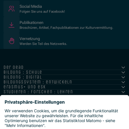
(Öffnet in neuem Fenster)
Social Media
Folgen Sie uns auf Facebook!
Publikationen
Broschüren, Artikel, Fachpublikationen zur Kulturvermittlung.
Vernetzung
Werden Sie Teil des Netzwerks.
der oead
bildung : schule
bildung : digital
bildungssystem : entwickeln
erasmus+ und esk
studieren : forschen : lehren
hochschule : strategie : international