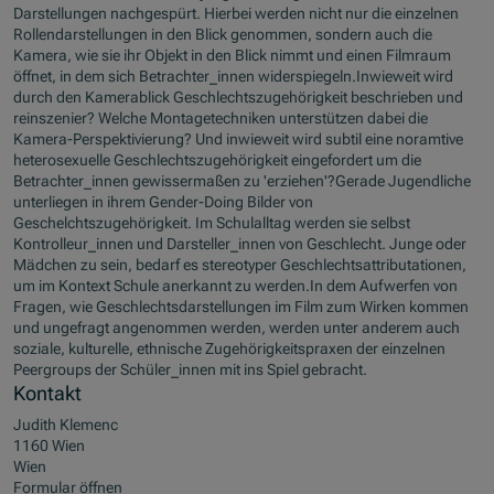
Darstellungen nachgespürt. Hierbei werden nicht nur die einzelnen
Rollendarstellungen in den Blick genommen, sondern auch die
Kamera, wie sie ihr Objekt in den Blick nimmt und einen Filmraum
öffnet, in dem sich Betrachter_innen widerspiegeln.Inwieweit wird
durch den Kamerablick Geschlechtszugehörigkeit beschrieben und
reinszenier? Welche Montagetechniken unterstützen dabei die
Kamera-Perspektivierung? Und inwieweit wird subtil eine noramtive
heterosexuelle Geschlechtszugehörigkeit eingefordert um die
Betrachter_innen gewissermaßen zu 'erziehen'?Gerade Jugendliche
unterliegen in ihrem Gender-Doing Bilder von
Geschelchtszugehörigkeit. Im Schulalltag werden sie selbst
Kontrolleur_innen und Darsteller_innen von Geschlecht. Junge oder
Mädchen zu sein, bedarf es stereotyper Geschlechtsattributationen,
um im Kontext Schule anerkannt zu werden.In dem Aufwerfen von
Fragen, wie Geschlechtsdarstellungen im Film zum Wirken kommen
und ungefragt angenommen werden, werden unter anderem auch
soziale, kulturelle, ethnische Zugehörigkeitspraxen der einzelnen
Peergroups der Schüler_innen mit ins Spiel gebracht.
Kontakt
Judith Klemenc
1160 Wien
Wien
Formular öffnen