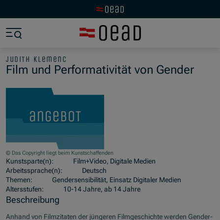
Zur OeAD Startseite
Zum Hauptinhalt springen
Zum Footer springen
Zum Ende der Navigation springen
Zum Beginn der Navigation springen
judith klemenc
Film und Performativität von Gender
© Das Copyright liegt beim Kunstschaffenden
Kunstsparte(n):
Film+Video, Digitale Medien
Arbeitssprache(n):
Deutsch
Themen:
Gendersensibilität, Einsatz Digitaler Medien
Altersstufen:
10-14 Jahre, ab 14 Jahre
Beschreibung
Anhand von Filmzitaten der jüngeren Filmgeschichte werden Gender-