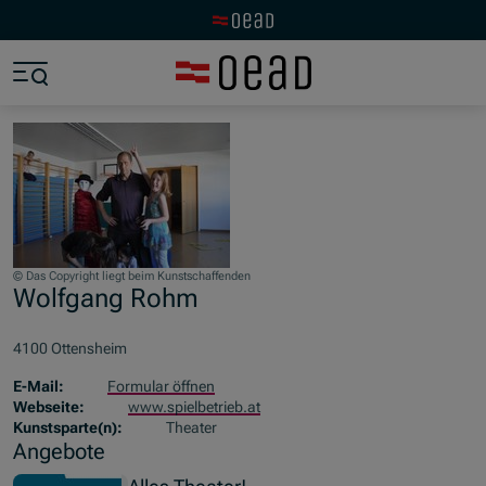
Zur OeAD Startseite
Zum Hauptinhalt springen
Zum Footer springen
Zum Ende der Navigation springen
Zum Beginn der Navigation springen
© Das Copyright liegt beim Kunstschaffenden
Wolfgang Rohm
4100 Ottensheim
E-Mail:
Formular öffnen
Webseite:
www.spielbetrieb.at
Kunstsparte(n):
Theater
Angebote