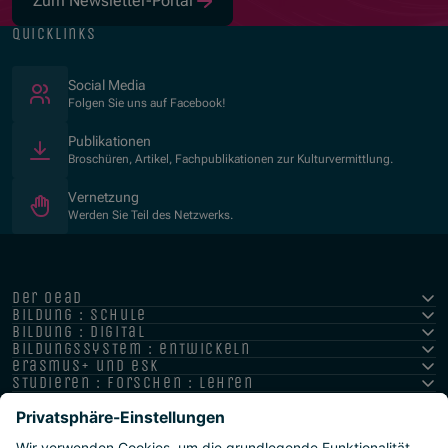
Zum Newsletter-Portal
quicklinks
(Öffnet in neuem Fenster)
Social Media
Folgen Sie uns auf Facebook!
Publikationen
Broschüren, Artikel, Fachpublikationen zur Kulturvermittlung.
Vernetzung
Werden Sie Teil des Netzwerks.
der oead
bildung : schule
bildung : digital
bildungssystem : entwickeln
erasmus+ und esk
studieren : forschen : lehren
hochschule : strategie : international