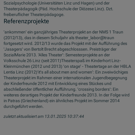
Sozialpsychologie (Universitäten Linz und Hagen) und der
Theaterpädagogik (Päd. Hochschule der Diözese Linz). Dzt.
freiberuflicher Theaterpädagoge.
Referenzprojekte
'ankommen' ein ganzjähriges Theaterprojekt an der NMS 1 Traun
(2012/13), das in diesem Schuljahr als theater_labor@traun
fortgesetzt wird. 2012/13 wurde das Projekt mit der Aufführung des
'Jasagers' von Bertolt Brecht abgeschlosssen. Preisträger der
SozialMarie 2013. 'Alles Theater': Semesterprojekte an der
Volksschule 26 Linz (seit 2011)Theaterspaß im Kinderhort Linz-
Kleinmünchen (2012 und 2013) 'on stage' - Theatertage an der HBLA
Lentia Linz (2012)'it's all about men and women': Ein zweiwöchiges
Theaterprojekt im Rahmen einer internationalen Jugendbegegnung
der Kinderfreunde 2012 mit Entwicklung eines Stückes und
abschließender öffentlicher Aufführung. 'crossing borders': Ein
weiteres derartiges Projekt der Kinderfreunde 2013. In der Folge wird
in Patras (Griechenland) ein ähnliches Projekt im Sommer 2014
durchgeführt werden.
zuletzt aktualisiert am 13.01.2025 10:37:44