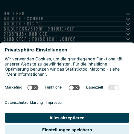
der oead
bildung : schule
bildung : digital
bildungssystem : entwickeln
erasmus+ und esk
studieren : forschen : lehren
hochschule : strategie : international
Impressum
Datenschutz
Barrierefreiheitserklärung
Meldestelle/Hinweisgeber
Safeguarding Policy
Sitemap