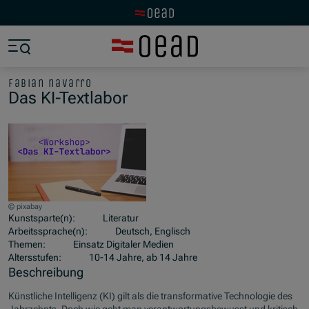
Zur OeAD Startseite
Zum Hauptinhalt springen
Zum Footer springen
Zum Ende der Navigation springen
Zum Beginn der Navigation springen
fabian navarro
Das KI-Textlabor
© pixabay
Kunstsparte(n):
Literatur
Arbeitssprache(n):
Deutsch, Englisch
Themen:
Einsatz Digitaler Medien
Altersstufen:
10-14 Jahre, ab 14 Jahre
Beschreibung
Künstliche Intelligenz (KI) gilt als die transformative Technologie des