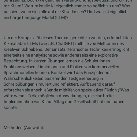
Jahrzehnts. Doch wie geht man verantwortungsbewusst und kritisch
mit KI um? Warum ist die KI eigentlich immer so höflich zu uns? Was
passiert, wenn sich alle auf die KI verlassen? Und was ist eigentlich
ein Large Language Model (LLM)?
Um der Komplexität dieses Themas gerecht zu werden, erforscht das
KI-Textlabor LLMs (wie z.B. ChatGPT) mithilfe von Methoden des
kreativen Schreibens. Der Einsatz literarischer Techniken ermöglicht
einerseits eine analytische sowie andererseits eine explorative
Betrachtung. In kurzen Übungen lernen die Schüler:innen
Funktionsweisen, Limitationen und Risiken von kommerziellen
Sprachmodellen kennen. Konkret wird das Prinzip der auf
Wahrscheinlichkeiten basierenden Textgenerierung in
Schreibübungen simuliert und reflektiert. Aufbauend darauf
erforschen sie anschließende mithilfe von spekulativer Fiktion ("Was
wäre wenn...") die möglichen Auswirkungen, die eine breite
Implementation von KI auf Alltag und Gesellschaft hat und haben
könnte.
Methoden (Auswahl):