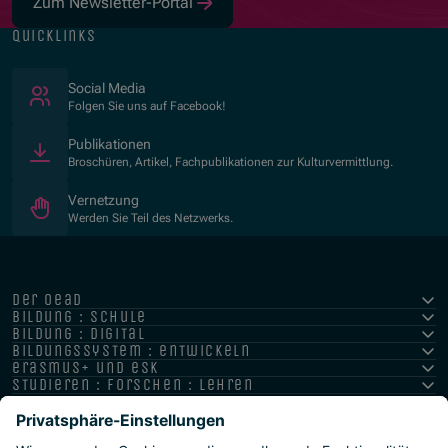
Zum Newsletter-Portal
quicklinks
(Öffnet in neuem Fenster)
Social Media
Folgen Sie uns auf Facebook!
Publikationen
Broschüren, Artikel, Fachpublikationen zur Kulturvermittlung.
Vernetzung
Werden Sie Teil des Netzwerks.
der oead
bildung : schule
bildung : digital
bildungssystem : entwickeln
erasmus+ und esk
studieren : forschen : lehren
hochschule : strategie : international