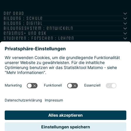
der oead
bildung : schule
bildung : digital
bildungssystem : entwickeln
erasmus+ und esk
studieren : forschen : lehren
hochschule : strategie : international
Impressum
Datenschutz
Barrierefreiheitserklärung
Meldestelle/Hinweisgeber
Safeguarding Policy
Sitemap