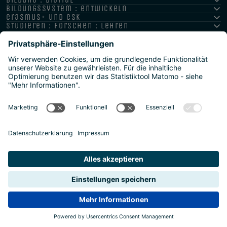
bildungssystem : entwickeln
erasmus+ und esk
studieren : forschen : lehren
hochschule : strategie : international
Impressum
Datenschutz
Barrierefreiheitserklärung
Meldestelle/Hinweisgeber
Safeguarding Policy
Sitemap
2026 | Agentur für Bildung und Internationalisierung