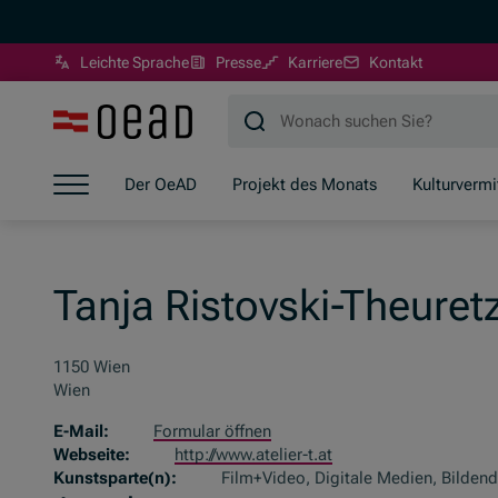
(Öffnet in neuem Fenst
Leichte Sprache
Presse
Karriere
Kontakt
Zum Hauptinhalt springen
Zum Footer springen
Zum Ende der Navigation springen
Der OeAD
Projekt des Monats
Kulturvermi
Zum Beginn der Navigation springen
Tanja Ristovski-Theure
1150 Wien
Wien
E-Mail:
Formular öffnen
Webseite:
http://www.atelier-t.at
Kunstsparte(n):
Film+Video, Digitale Medien, Bilden