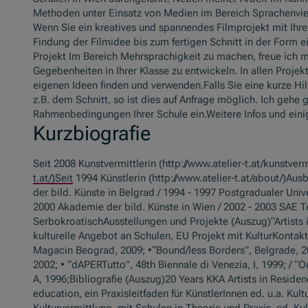
Methoden unter Einsatz von Medien im Bereich Sprachenviel
Wenn Sie ein kreatives und spannendes Filmprojekt mit Ihre
Findung der Filmidee bis zum fertigen Schnitt in der Form 
Projekt Im Bereich Mehrsprachigkeit zu machen, freue ich m
Gegebenheiten in Ihrer Klasse zu entwickeln. In allen Projek
eigenen Ideen finden und verwenden.Falls Sie eine kurze Hi
z.B. dem Schnitt, so ist dies auf Anfrage möglich. Ich gehe 
Rahmenbedingungen Ihrer Schule ein.Weitere Infos und eini
Kurzbiografie
Seit 2008 Kunstvermittlerin (http://www.atelier-t.at/kunstve
t.at/)Seit
1994 Künstlerin (http://www.atelier-t.at/about/)Aus
der bild. Künste in Belgrad / 1994 - 1997 Postgradualer Unive
2000 Akademie der bild. Künste in Wien / 2002 - 2003 SAE T
SerbokroatischAusstellungen und Projekte (Auszug)“Artists i
kulturelle Angebot an Schulen, EU Projekt mit KulturKontakt 
Magacin Beograd, 2009; •“Bound/less Borders”, Belgrade, 200
2002; • “dAPERTutto”, 48th Biennale di Venezia, I, 1999; /
A, 1996;Bibliografie (Auszug)20 Years KKA Artists in Residenc
education, ein Praxisleitfaden für KünstlerInnen ed. u.a. Kul
Kulturvermittlung mit Schulen in Theorie und Praxis, ed. Kult