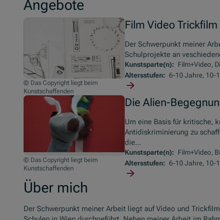
Angebote
Film Video Trickfilm
Der Schwerpunkt meiner Arbei
Schulprojekte an veschiedene
Kunstsparte(n):
Film+Video, D
Altersstufen:
6-10 Jahre, 10-1
© Das Copyright liegt beim
Kunstschaffenden
Die Alien-Begegnu
Um eine Basis für kritische,
Antidiskriminierung zu schaff
die...
Kunstsparte(n):
Film+Video, B
© Das Copyright liegt beim
Altersstufen:
6-10 Jahre, 10-
Kunstschaffenden
Über mich
Der Schwerpunkt meiner Arbeit liegt auf Video und Trickfil
Schulen in Wien durchgeführt. Neben meiner Arbeit im Rahm