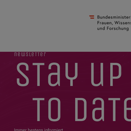
newsletter
stay up
to dat
Immer bestens informiert.