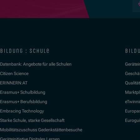
bildung : schule
bildu
Datenbank: Angebote für alle Schulen
Gerätein
Citizen Science
Geschäf
ERINNERN:AT
Qualitä
Erasmus+ Schulbildung
Marktpl
Erasmus+ Berufsbildung
eTwinn
Embracing Technology
Europa
Starke Schule, starke Gesellschaft
Eurogu
Mobilitätszuschuss Gedenkstättenbesuche
Geräteinitiative Digitales Lernen