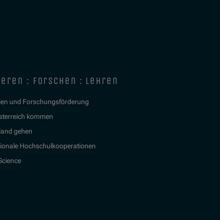
ieren : forschen : lehren
ien und Forschungsförderung
sterreich kommen
land gehen
tionale Hochschulkooperationen
 Science