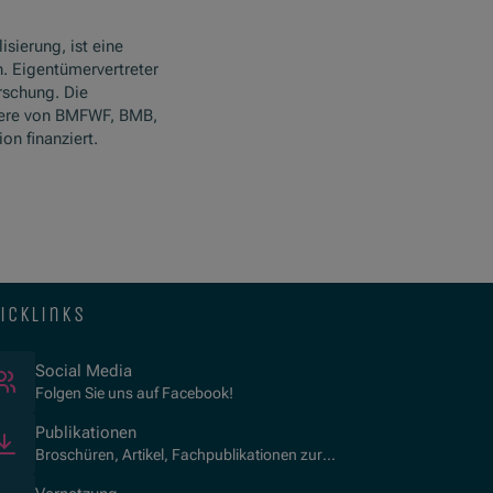
isierung, ist eine
. Eigentümervertreter
rschung. Die
ere von BMFWF, BMB,
n finanziert.
icklinks
(Öffnet in neuem Fenster)
Social Media
Folgen Sie uns auf Facebook!
Publikationen
Broschüren, Artikel, Fachpublikationen zur
Kulturvermittlung.