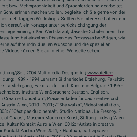
falt bzw. Mehrsprachigkeit und Sprachförderung gearbeitet.
n SchülerInnen machen wollen, begleite ich Sie gerne von der
eines mehrtägigen Workshops. Sollten Sie Interesse haben, ein
ich darauf, ein Konzept unter berücksichtingung der
ten lege einen großen Wert darauf, dass die SchülerInnen ihre
lfestellung bei einzelnen Phasen des Prozesses benötigen, wie
gerne auf Ihre individuellen Wünsche und die speziellen
ge Videos können Sie auf meiner Webseite sehen.
rmittlung/)Seit 2004 Multimedia Designerin (
www.atelier-
bildung: 1989 - 1994 Lehramt Bildnerische Erziehung, Fakultät
rsitätslehrgang, Fakultät der bild. Künste in Belgrad / 1996 -
echnology Institute WienSprachen: Deutsch, Englisch,
n Creative Education”, Praxisleitfaden für das kreative und
Austria Wien, 2010 - 2011; / “She walks”, Videoinstallation,
3; / “Cést pas du cinema!”, Studio National, Le Fresnoy, F,
 “Out of Chaos”, Museum Moderner Kunst, Stiftung Ludwig Wien,
e, Kultur Kontakt Austria Wien, 2012; •Artists in creative
tur Kontakt Austria Wien 2011; • Hautnah, partizipative
ur Kontakt Austria Wien, 2010; • XX century art in Serbia: Post-