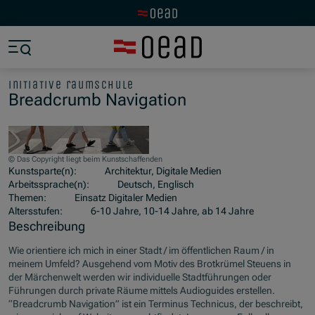
Zur OeAD Startseite
Zum Hauptinhalt springen
Zum Footer springen
Zum Ende der Navigation springen
Zum Beginn der Navigation springen
initiative raumschule
Breadcrumb Navigation
© Das Copyright liegt beim Kunstschaffenden
Kunstsparte(n):
Architektur, Digitale Medien
Arbeitssprache(n):
Deutsch, Englisch
Themen:
Einsatz Digitaler Medien
Altersstufen:
6-10 Jahre, 10-14 Jahre, ab 14 Jahre
Beschreibung
Wie orientiere ich mich in einer Stadt / im öffentlichen Raum / in
meinem Umfeld? Ausgehend vom Motiv des Brotkrümel Steuens in
der Märchenwelt werden wir individuelle Stadtführungen oder
Führungen durch private Räume mittels Audioguides erstellen.
“Breadcrumb Navigation” ist ein Terminus Technicus, der beschreibt,