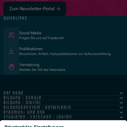
Zum Newsletter-Portal
quicklinks
(Öffnet in neuem Fenster)
Social Media
Folgen Sie uns auf Facebook!
Publikationen
Broschüren, Artikel, Fachpublikationen zur Kulturvermittlung.
Vernetzung
Werden Sie Teil des Netzwerks.
der oead
bildung : schule
bildung : digital
bildungssystem : entwickeln
erasmus+ und esk
studieren : forschen : lehren
hochschule : strategie : international