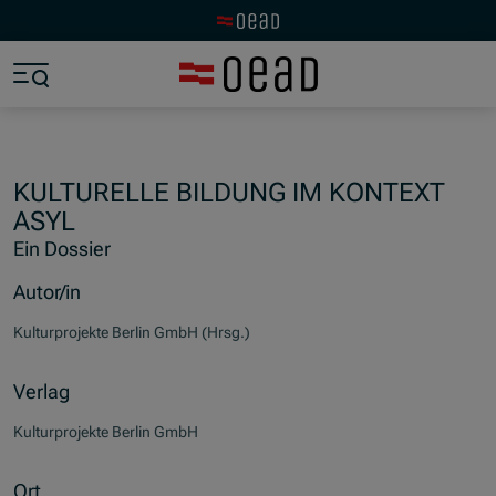
Zur OeAD Startseite
Zum Hauptinhalt springen
Zum Footer springen
Zum Ende der Navigation springen
Zum Beginn der Navigation springen
KULTURELLE BILDUNG IM KONTEXT
ASYL
Ein Dossier
Autor/in
Kulturprojekte Berlin GmbH (Hrsg.)
Verlag
Kulturprojekte Berlin GmbH
Ort