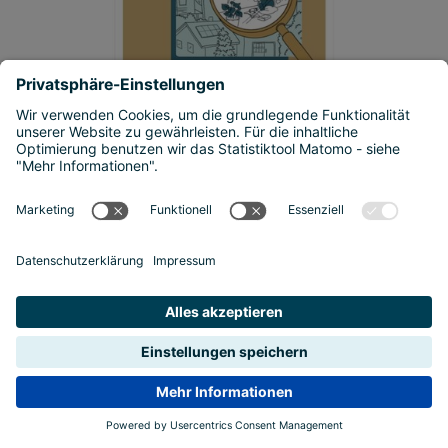
© Daniela Simoner
Aktivitätsbuch „Checkst du
Baukultur?“
In Miniworkshops, Raumspielen und experimentellen
Entdeckungen werden Schülerinnen und Schüler für
baukulturelle Themen und deren Zusammenhänge
sensibilisiert. Ausgehend vom persönlichen Umfeld der
Schülerinnen und Schüler wird auf die Stadt/das Dorf als
unmittelbares Lebensumfeld bis zum Lebensraum und
dessen Zusammenhang mit dem Klima gezoomt.
Ziel ist, den gestalteten Raum bewusster wahrzunehmen,
kritisch zu betrachten, eigene Bedürfnisse zu erkennen und
auszudrücken.
Mehr