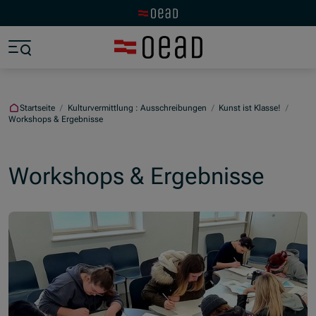
Zur OeAD Startseite
Zum Hauptinhalt springen
Zum Footer springen
Zum Ende der Navigation springen
Zum Beginn der Navigation springen
Startseite
/
Kulturvermittlung : Ausschreibungen
/
Kunst ist Klasse!
/
Workshops & Ergebnisse
Workshops & Ergebnisse