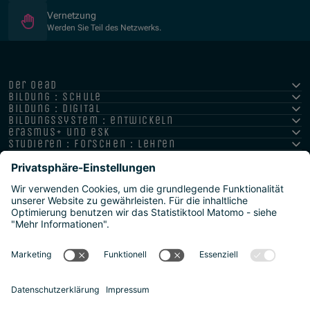
Vernetzung
Werden Sie Teil des Netzwerks.
der oead
bildung : schule
bildung : digital
bildungssystem : entwickeln
erasmus+ und esk
studieren : forschen : lehren
hochschule : strategie : international
Impressum
Datenschutz
Barrierefreiheitserklärung