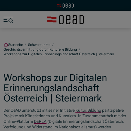
Zur OeAD Startseite
Zum Hauptinhalt springen
Zum Footer springen
Zum Ende der Navigation springen
Zum Beginn der Navigation springen
Startseite
/
Schwerpunkte
/
Geschichtsvermittlung durch Kulturelle Bildung
/
Workshops zur Digitalen Erinnerungslandschaft Österreich | Steiermark
Workshops zur Digitalen
Erinnerungslandschaft
Österreich | Steiermark
Der OeAD unterstützt mit seiner Initiative
Kultur:Bildung
partizipative
Projekte mit Künstlerinnen und Künstlern. In Zusammenarbeit mit der
Online-Plattform
DERLA
(Digitale Erinnerungslandschaft Österreich.
Verfolgung und Widerstand im Nationalsozialismus) werden