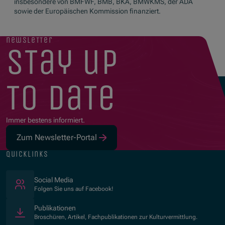
insbesondere von BMFWF, BMB, BKA, BMWKMS, der ADA
sowie der Europäischen Kommission finanziert.
newsletter
stay up
to date
Immer bestens informiert.
Zum Newsletter-Portal
quicklinks
(Öffnet in neuem Fenster)
Social Media
Folgen Sie uns auf Facebook!
Publikationen
Broschüren, Artikel, Fachpublikationen zur Kulturvermittlung.