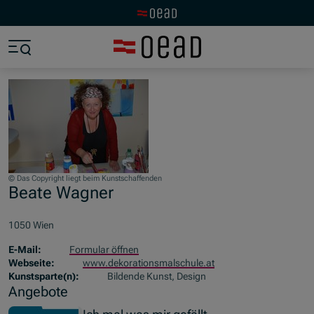
Zur OeAD Startseite
Zum Hauptinhalt springen
Zum Footer springen
Zum Ende der Navigation springen
Zum Beginn der Navigation springen
© Das Copyright liegt beim Kunstschaffenden
Beate Wagner
1050 Wien
E-Mail:
Formular öffnen
Webseite:
www.dekorationsmalschule.at
Kunstsparte(n):
Bildende Kunst, Design
Angebote