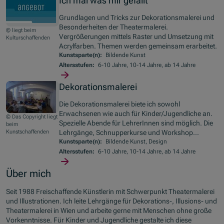
Ich mal was mir gefällt
Grundlagen und Tricks zur Dekorationsmalerei und
Besonderheiten der Theatermalerei.
© liegt beim
Vergrößerungen mittels Raster und Umsetzung mit
Kulturschaffenden
Acrylfarben. Themen werden gemeinsam erarbeitet.
Kunstsparte(n):
Bildende Kunst
Altersstufen:
6-10 Jahre, 10-14 Jahre, ab 14 Jahre
Dekorationsmalerei
Die Dekorationsmalerei biete ich sowohl
Erwachsenen wie auch für Kinder/Jugendliche an.
© Das Copyright liegt
Spezielle Abende für LehrerInnen sind möglich. Die
beim
Kunstschaffenden
Lehrgänge, Schnupperkurse und Workshop...
Kunstsparte(n):
Bildende Kunst, Design
Altersstufen:
6-10 Jahre, 10-14 Jahre, ab 14 Jahre
Über mich
Seit 1988 Freischaffende Künstlerin mit Schwerpunkt Theatermalerei
und Illustrationen. Ich leite Lehrgänge für Dekorations-, Illusions- und
Theatermalerei in Wien und arbeite gerne mit Menschen ohne große
Vorkenntnisse. Für Kinder und Jugendliche gestalte ich diese