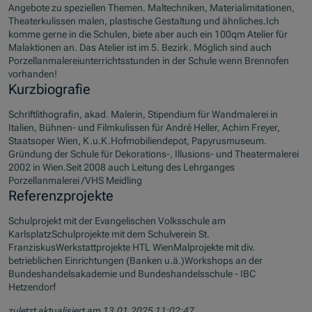
Angebote zu speziellen Themen. Maltechniken, Materialimitationen,
Theaterkulissen malen, plastische Gestaltung und ähnliches.Ich
komme gerne in die Schulen, biete aber auch ein 100qm Atelier für
Malaktionen an. Das Atelier ist im 5. Bezirk. Möglich sind auch
Porzellanmalereiunterrichtsstunden in der Schule wenn Brennofen
vorhanden!
Kurzbiografie
Schriftlithografin, akad. Malerin, Stipendium für Wandmalerei in
Italien, Bühnen- und Filmkulissen für André Heller, Achim Freyer,
Staatsoper Wien, K.u.K.Hofmobiliendepot, Papyrusmuseum.
Gründung der Schule für Dekorations-, Illusions- und Theatermalerei
2002 in Wien.Seit 2008 auch Leitung des Lehrganges
Porzellanmalerei /VHS Meidling
Referenzprojekte
Schulprojekt mit der Evangelischen Volksschule am
KarlsplatzSchulprojekte mit dem Schulverein St.
FranziskusWerkstattprojekte HTL WienMalprojekte mit div.
betrieblichen Einrichtungen (Banken u.ä.)Workshops an der
Bundeshandelsakademie und Bundeshandelsschule - IBC
Hetzendorf
zuletzt aktualisiert am 13.01.2025 11:02:47