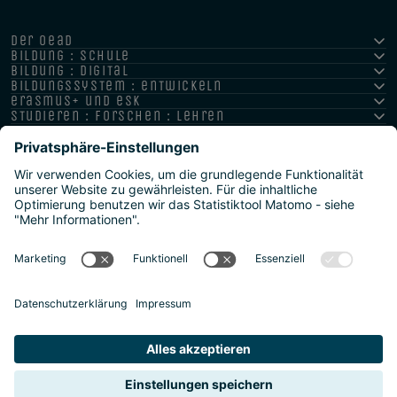
der oead
bildung : schule
bildung : digital
bildungssystem : entwickeln
erasmus+ und esk
studieren : forschen : lehren
hochschule : strategie : international
Impressum
Datenschutz
Barrierefreiheitserklärung
Meldestelle/Hinweisgeber
Safeguarding Policy
Sitemap