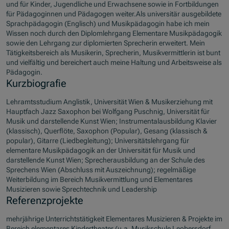
und für Kinder, Jugendliche und Erwachsene sowie in Fortbildungen
für Pädagoginnen und Pädagogen weiter.Als universitär ausgebildete
Sprachpädagogin (Englisch) und Musikpädagogin habe ich mein
Wissen noch durch den Diplomlehrgang Elementare Musikpädagogik
sowie den Lehrgang zur diplomierten Sprecherin erweitert. Mein
Tätigkeitsbereich als Musikerin, Sprecherin, Musikvermittlerin ist bunt
und vielfältig und bereichert auch meine Haltung und Arbeitsweise als
Pädagogin.
Kurzbiografie
Lehramtsstudium Anglistik, Universität Wien & Musikerziehung mit
Hauptfach Jazz Saxophon bei Wolfgang Puschnig, Universität für
Musik und darstellende Kunst Wien; Instrumentalausbildung Klavier
(klassisch), Querflöte, Saxophon (Popular), Gesang (klassisch &
popular), Gitarre (Liedbegleitung); Universitätslehrgang für
elementare Musikpädagogik an der Universität für Musik und
darstellende Kunst Wien; Sprecherausbildung an der Schule des
Sprechens Wien (Abschluss mit Auszeichnung); regelmäßige
Weiterbildung im Bereich Musikvermittlung und Elementares
Musizieren sowie Sprechtechnik und Leadership
Referenzprojekte
mehrjährige Unterrichtstätigkeit Elementares Musizieren & Projekte im
Bereich elementares Kindertheater (u.a. Musikschule Leobersdorf,