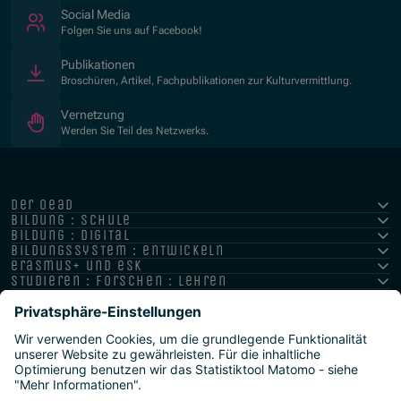
(Öffnet in neuem Fenster)
Social Media
Folgen Sie uns auf Facebook!
Publikationen
Broschüren, Artikel, Fachpublikationen zur Kulturvermittlung.
Vernetzung
Werden Sie Teil des Netzwerks.
der oead
bildung : schule
bildung : digital
bildungssystem : entwickeln
erasmus+ und esk
studieren : forschen : lehren
hochschule : strategie : international