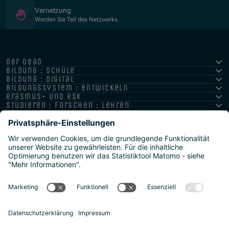
Vernetzung
Werden Sie Teil des Netzwerks.
der oead
bildung : schule
bildung : digital
bildungssystem : entwickeln
erasmus+ und esk
studieren : forschen : lehren
hochschule : strategie : international
Impressum
Datenschutz
Barrierefreiheitserklärung