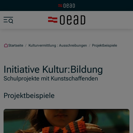
Zur OeAD Startseite
Zum Hauptinhalt springen
Zum Footer springen
Zum Ende der Navigation springen
Zum Beginn der Navigation springen
Startseite
/
Kulturvermittlung : Ausschreibungen
/
Projektbeispiele
Initiative Kultur:Bildung
Schulprojekte mit Kunstschaffenden
Projektbeispiele