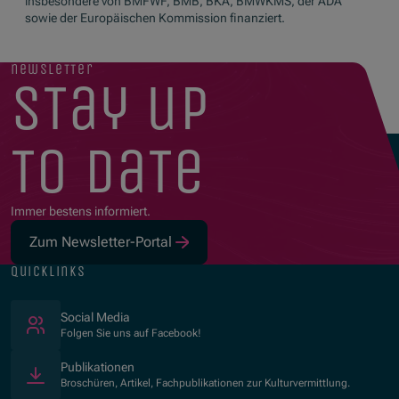
insbesondere von BMFWF, BMB, BKA, BMWKMS, der ADA
sowie der Europäischen Kommission finanziert.
newsletter
stay up
to date
Immer bestens informiert.
Zum Newsletter-Portal
quicklinks
(Öffnet in neuem Fenster)
Social Media
Folgen Sie uns auf Facebook!
Publikationen
Broschüren, Artikel, Fachpublikationen zur Kulturvermittlung.