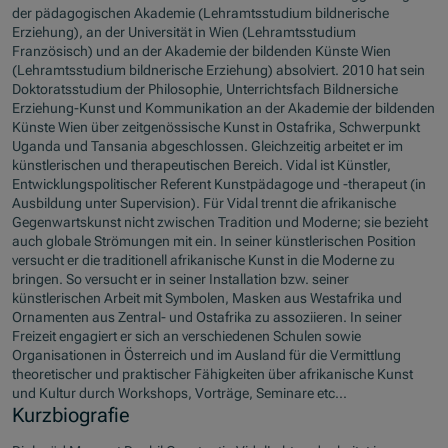
der pädagogischen Akademie (Lehramtsstudium bildnerische
Erziehung), an der Universität in Wien (Lehramtsstudium
Französisch) und an der Akademie der bildenden Künste Wien
(Lehramtsstudium bildnerische Erziehung) absolviert. 2010 hat sein
Doktoratsstudium der Philosophie, Unterrichtsfach Bildnersiche
Erziehung-Kunst und Kommunikation an der Akademie der bildenden
Künste Wien über zeitgenössische Kunst in Ostafrika, Schwerpunkt
Uganda und Tansania abgeschlossen. Gleichzeitig arbeitet er im
künstlerischen und therapeutischen Bereich. Vidal ist Künstler,
Entwicklungspolitischer Referent Kunstpädagoge und -therapeut (in
Ausbildung unter Supervision). Für Vidal trennt die afrikanische
Gegenwartskunst nicht zwischen Tradition und Moderne; sie bezieht
auch globale Strömungen mit ein. In seiner künstlerischen Position
versucht er die traditionell afrikanische Kunst in die Moderne zu
bringen. So versucht er in seiner Installation bzw. seiner
künstlerischen Arbeit mit Symbolen, Masken aus Westafrika und
Ornamenten aus Zentral- und Ostafrika zu assoziieren. In seiner
Freizeit engagiert er sich an verschiedenen Schulen sowie
Organisationen in Österreich und im Ausland für die Vermittlung
theoretischer und praktischer Fähigkeiten über afrikanische Kunst
und Kultur durch Workshops, Vorträge, Seminare etc...
Kurzbiografie