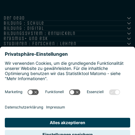
der oead
bildung : schule
bildung : digital
bildungssystem : entwickeln
erasmus+ und esk
studieren : forschen : lehren
hochschule : strategie : international
Impressum
Datenschutz
Barrierefreiheitserklärung
Meldestelle/Hinweisgeber
Safeguarding Policy
Sitemap