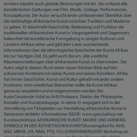
sondern bezieht auch globale Strömungen mit ein. Sie umfasst alle
künstlerischen Gattungen wie Film, Musik, Collage, Performances,
Konzeptkunst. Der Autor versucht einen umfassenden Überblick über
die reichhaltige afrikanische Kunst zwischen Tradition und Moderne
zu geben. Er beschreibt Geschichte, Bedeutung und Funktion der
traditionellen afrikanischen Kunst in Vergangenheit und Gegenwart,
beleuchtet die künstlerische Formgebung in einigen Kulturen und
Ländern Afrikas näher und gibt dem Leser ausreichende
Informationen über die ethnologische Geschichte der Kunst Afrikas
bis zur heutigen Zeit. Es geht auch darum, alte westliche
Klischeevorstellungen über afrikanische Kunst zu überwinden. Der
Autor zeigt in diesem Buch einen neuen frischen Blick auf den
schwarzen Kontinent mit seiner Kunst und seinen Künstlern. Afrika
hat immer Geschichte, Kunst und Kultur gehabt wie jeder andere
Kontinent. Vom westlichen Betrachter sollte die Kunst Afrikas
genauso respektiert und ernstgenommen werden.Der
AutorConstantin Vidal ist AHS Professor, Doktor der Philosophie,
Künstler und Kunstpädagoge. In seiner Er engagiert sich in der
Vermittlung von Fähigkeiten zur Herstellung afrikanischer Kunst in
Seminaren etcMehr Informationen SIEHE: www.gascoafrica.net
Kunstworkshops:AFRIKANISCHE KUNST: MASKE UND ADINKRA
SYMBOLE IN DER ÄSTHETISCHEN KUNST(Kursangebot für AHS,
ASO, MBHS ,HS, NMS, PTS, VS LEHRERINNEN)2009 Workshop an