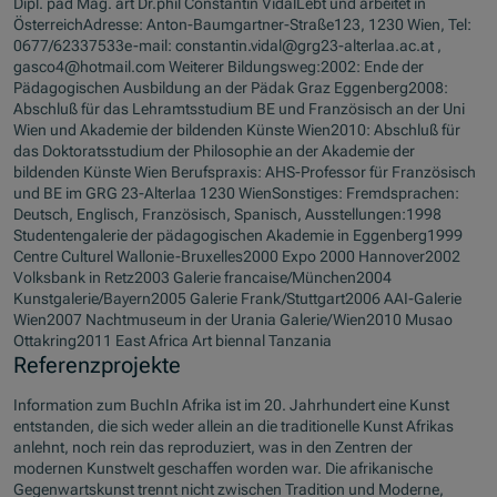
Dipl. päd Mag. art Dr.phil Constantin VidalLebt und arbeitet in
ÖsterreichAdresse: Anton-Baumgartner-Straße123, 1230 Wien, Tel:
0677/62337533e-mail: constantin.vidal@grg23-alterlaa.ac.at ,
gasco4@hotmail.com Weiterer Bildungsweg:2002: Ende der
Pädagogischen Ausbildung an der Pädak Graz Eggenberg2008:
Abschluß für das Lehramtsstudium BE und Französisch an der Uni
Wien und Akademie der bildenden Künste Wien2010: Abschluß für
das Doktoratsstudium der Philosophie an der Akademie der
bildenden Künste Wien Berufspraxis: AHS-Professor für Französisch
und BE im GRG 23-Alterlaa 1230 WienSonstiges: Fremdsprachen:
Deutsch, Englisch, Französisch, Spanisch, Ausstellungen:1998
Studentengalerie der pädagogischen Akademie in Eggenberg1999
Centre Culturel Wallonie-Bruxelles2000 Expo 2000 Hannover2002
Volksbank in Retz2003 Galerie francaise/München2004
Kunstgalerie/Bayern2005 Galerie Frank/Stuttgart2006 AAI-Galerie
Wien2007 Nachtmuseum in der Urania Galerie/Wien2010 Musao
Ottakring2011 East Africa Art biennal Tanzania
Referenzprojekte
Information zum BuchIn Afrika ist im 20. Jahrhundert eine Kunst
entstanden, die sich weder allein an die traditionelle Kunst Afrikas
anlehnt, noch rein das reproduziert, was in den Zentren der
modernen Kunstwelt geschaffen worden war. Die afrikanische
Gegenwartskunst trennt nicht zwischen Tradition und Moderne,