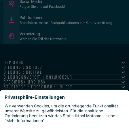
(Öffnet in neuem Fenster)
Social Media
Folgen Sie uns auf Facebook!
Publikationen
Broschüren, Artikel, Fachpublikationen zur Kulturvermittlung.
Vernetzung
Werden Sie Teil des Netzwerks.
der oead
bildung : schule
bildung : digital
bildungssystem : entwickeln
erasmus+ und esk
studieren : forschen : lehren
hochschule : strategie : international